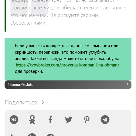
.info
подозрительную зону
, не раскрывает
юридическое лицо и обещает «легкие деньги» —
это мошенники. Не рискуйте своими
сбережениями.
Если у вас есть конкретные данные о компании или
скриншоты переписки, это поможет углубить
анализ. Также вы всегда можете оставить жалобу на
https://tvoybroker.com/proverka-kompanii-na-obman/
для проверки.
#somun-Yc.info
1
Поделиться