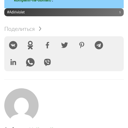
kompanii-na-obman/
.
#Adiriviolet
1
Поделиться