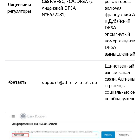
CSSF, VFSC, FCA, DFSA
(с
регуляторов,
Лицензии и
лицензией DFSA
включая
регуляторы
№F672081).
французский AM
и Дубайский
DFSA.
Упомянутый
номер лицензии
DFSA
вымышленный.
Единственный
явный канал
связи. Активных
support@adiriviolet.com
Контакты
страниц в
социальных сетя
не обнаружено.