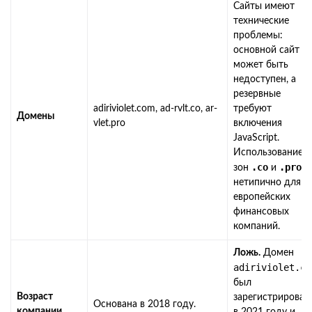
Сайты имеют
технические
проблемы:
основной сайт
может быть
недоступен, а
резервные
adiriviolet.com, ad-rvlt.co, ar-
требуют
Домены
vlet.pro
включения
JavaScript.
Использование
.co
.pro
зон
и
нетипично для
европейских
финансовых
компаний.
Ложь.
Домен
adiriviolet.co
был
Возраст
зарегистрирован
Основана в 2018 году.
компании
в 2021 году и