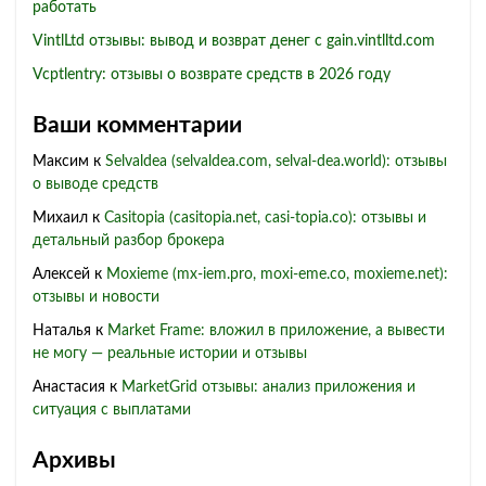
работать
VintlLtd отзывы: вывод и возврат денег с gain.vintlltd.com
Vcptlentry: отзывы о возврате средств в 2026 году
Ваши комментарии
Максим
к
Selvaldea (selvaldea.com, selval-dea.world): отзывы
о выводе средств
Михаил
к
Casitopia (casitopia.net, casi-topia.co): отзывы и
детальный разбор брокера
Алексей
к
Moxieme (mx-iem.pro, moxi-eme.co, moxieme.net):
отзывы и новости
Наталья
к
Market Frame: вложил в приложение, а вывести
не могу — реальные истории и отзывы
Анастасия
к
MarketGrid отзывы: анализ приложения и
ситуация с выплатами
Архивы