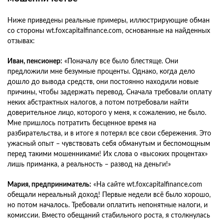
Ниже приведены реальные примеры, иллюстрирующие обман
со стороны wt.foxcapitalfinance.com, основанные на найденных
отзывах:
Иван, пенсионер:
«Поначалу все было блестяще. Они
предложили мне безумные проценты. Однако, когда дело
дошло до вывода средств, они постоянно находили новые
причины, чтобы задержать перевод. Сначала требовали оплату
неких абстрактных налогов, а потом потребовали найти
доверительное лицо, которого у меня, к сожалению, не было.
Мне пришлось потратить бесценное время на
разбирательства, и в итоге я потерял все свои сбережения. Это
ужасный опыт – чувствовать себя обманутым и беспомощным
перед такими мошенниками! Их слова о «высоких процентах»
лишь приманка, а реальность – развод на деньги!»
Мария, предприниматель:
«На сайте wt.foxcapitalfinance.com
обещали нереальный доход! Первые недели всё было хорошо,
но потом началось. Требовали оплатить непонятные налоги, и
комиссии. Вместо обещаний стабильного роста, я столкнулась