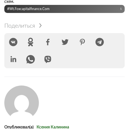
схем.
#wt.foxcapitalfinance.com
1
Поделиться
Опубликовал(а)
Ксения Калинина