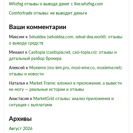
Whzfxg отзывы о выводе денег с live.whzfxg.com
Comfortrade отзывы: не выводит деньги
Ваши комментарии
Максим
к
Selvaldea (selvaldea.com, selval-dea.world): отзывы
о выводе средств
Михаил
к
Casitopia (casitopia.net, casi-topia.co): отзывы и
детальный разбор брокера
Алексей
к
Moxieme (mx-iem.pro, moxi-eme.co, moxieme.net):
отзывы и новости
Наталья
к
Market Frame: вложил в приложение, а вывести
не могу — реальные истории и отзывы
Анастасия
к
MarketGrid отзывы: анализ приложения и
ситуация с выплатами
Архивы
Август 2026