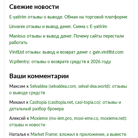
Свежие новости
E-yatirim отзывы о выводе. Обман на торговой платформе
Linvarex отзывы и вывод денег. Схема с E-yatirim
Manious отзывы и вывод денег. Почему сайты перестали
работать
VintlLtd отзывы: вывод и возврат денег с gain.vintlltd.com
Vcptlentry: отзывы о возврате средств в 2026 году
Ваши комментарии
Максим
к
Selvaldea (selvaldea.com, selval-dea.world): отзывы
о выводе средств
Михаил
к
Casitopia (casitopia.net, casi-topia.co): отзывы и
детальный разбор брокера
Алексей
к
Moxieme (mx-iem.pro, moxi-eme.co, moxieme.net):
отзывы и новости
Наталья
к
Market Frame: вложил в приложение, а вывести