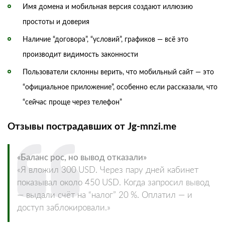
Имя домена и мобильная версия создают иллюзию
простоты и доверия
Наличие “договора”, “условий”, графиков — всё это
производит видимость законности
Пользователи склонны верить, что мобильный сайт — это
“официальное приложение”, особенно если рассказали, что
“сейчас проще через телефон”
Отзывы пострадавших от Jg‑mnzi.me
«Баланс рос, но вывод отказали»
«Я вложил 300 USD. Через пару дней кабинет
показывал около 450 USD. Когда запросил вывод
— выдали счёт на “налог” 20 %. Оплатил — и
доступ заблокировали.»