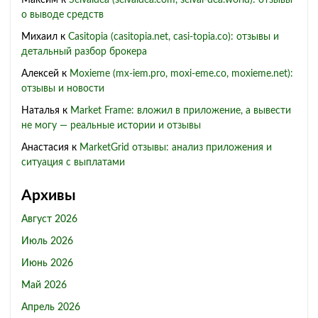
Максим
к
Selvaldea (selvaldea.com, selval-dea.world): отзывы
о выводе средств
Михаил
к
Casitopia (casitopia.net, casi-topia.co): отзывы и
детальный разбор брокера
Алексей
к
Moxieme (mx-iem.pro, moxi-eme.co, moxieme.net):
отзывы и новости
Наталья
к
Market Frame: вложил в приложение, а вывести
не могу — реальные истории и отзывы
Анастасия
к
MarketGrid отзывы: анализ приложения и
ситуация с выплатами
Архивы
Август 2026
Июль 2026
Июнь 2026
Май 2026
Апрель 2026