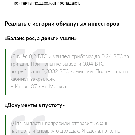
контакты поддержки пропадают.
Реальные истории обманутых инвесторов
«Баланс рос, а деньги ушли»
«Я внёс 0,2 BTC и увидел прибавку до 0,24 BTC за
три дня. При попытке вывести 0,04 BTC
потребовали 0,0002 BTC комиссии. После оплаты
кабинет закрылся».
– Игорь, 37 лет, Москва
«Документы в пустоту»
«Для выплаты попросили отправить сканы
паспорта и справку о доходах. Я сделал это, но