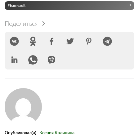
#Earnexult
1
Поделиться
Опубликовал(а)
Ксения Калинина