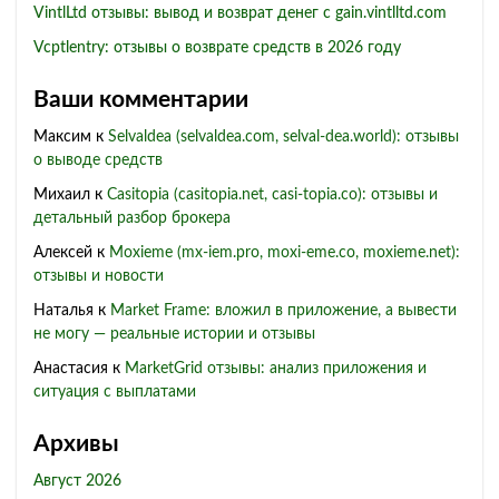
VintlLtd отзывы: вывод и возврат денег с gain.vintlltd.com
Vcptlentry: отзывы о возврате средств в 2026 году
Ваши комментарии
Максим
к
Selvaldea (selvaldea.com, selval-dea.world): отзывы
о выводе средств
Михаил
к
Casitopia (casitopia.net, casi-topia.co): отзывы и
детальный разбор брокера
Алексей
к
Moxieme (mx-iem.pro, moxi-eme.co, moxieme.net):
отзывы и новости
Наталья
к
Market Frame: вложил в приложение, а вывести
не могу — реальные истории и отзывы
Анастасия
к
MarketGrid отзывы: анализ приложения и
ситуация с выплатами
Архивы
Август 2026