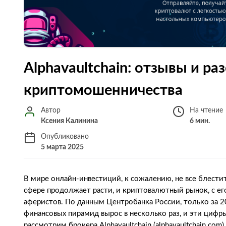
Alphavaultchain: отзывы и р
криптомошенничества
Автор
На чтение
Ксения Калинина
6 мин.
Опубликовано
5 марта 2025
В мире онлайн-инвестиций, к сожалению, не все блест
сфере продолжает расти, и криптовалютный рынок, с ег
аферистов. По данным Центробанка России, только за 
финансовых пирамид вырос в несколько раз, и эти цифры
рассмотрим брокера Alphavaultchain (alphavaultchain.com