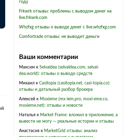
году
Frkwrk отзывы: проблемы с выводом денег на
live.frkwrk.com
Whzfxg отзывы о выводе денег с live.whzfxg.com
Comfortrade отзывы: не выводит деньги
Ваши комментарии
Максим
к
Selvaldea (selvaldea.com, selval-
dea.world): отзывы о выводе средств
Михаил
к
Casitopia (casitopia.net, casi-topia.co):
отзывы и детальный разбор брокера
Алексей
к
Moxieme (mx-iem.pro, moxi-eme.co,
moxieme.net): отзывы и новости
ой
Наталья
к
Market Frame: вложил в приложение, а
вывести не могу — реальные истории и отзывы
Анастасия
к
MarketGrid отзывы: анализ