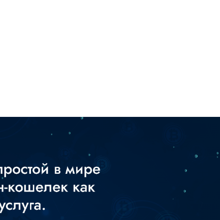
+7948 
г.Москва, Пресненская
набережная, 10, стр. 1
Пн - В
омпаний
Мошенники
Проверка компании на 