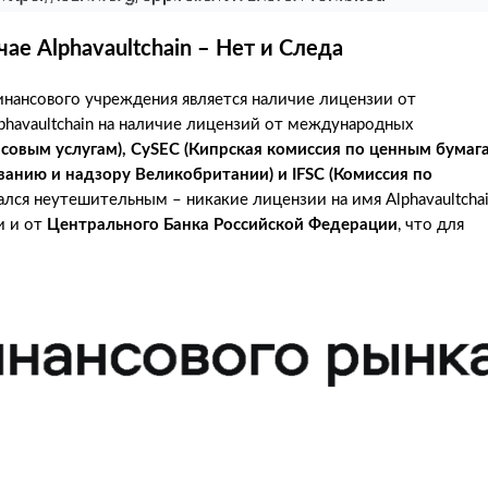
ае Alphavaultchain – Нет и Следа
нансового учреждения является наличие лицензии от
phavaultchain на наличие лицензий от международных
нсовым услугам), CySEC (Кипрская комиссия по ценным бумаг
ванию и надзору Великобритании) и IFSC (Комиссия по
зался неутешительным – никакие лицензии на имя Alphavaultcha
и и от
Центрального Банка Российской Федерации
, что для