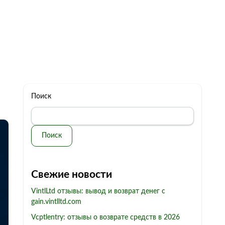
322 11 44
Бесплатная консультация
с: 10.00 - 19.00
обман
Контакты
Поиск
Поиск
Свежие новости
VintlLtd отзывы: вывод и возврат денег с
gain.vintlltd.com
Vcptlentry: отзывы о возврате средств в 2026