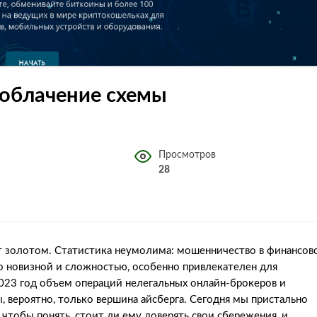
азоблачение схемы
Просмотров
28
ит золотом. Статистика неумолима: мошенничество в финансов
о новизной и сложностью, особенно привлекателен для
2023 год объем операций нелегальных онлайн-брокеров и
, вероятно, только вершина айсберга. Сегодня мы пристально
), чтобы понять, стоит ли ему доверять свои сбережения, и