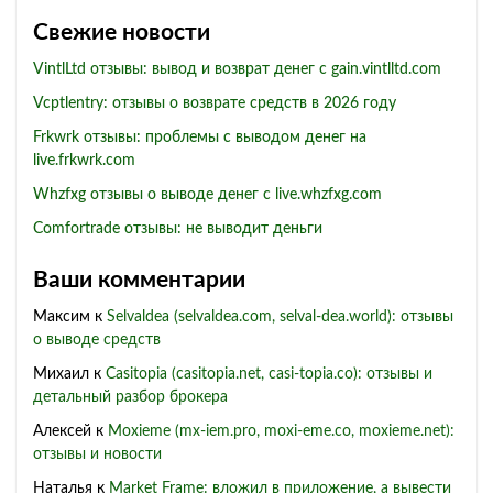
Свежие новости
VintlLtd отзывы: вывод и возврат денег с gain.vintlltd.com
Vcptlentry: отзывы о возврате средств в 2026 году
Frkwrk отзывы: проблемы с выводом денег на
live.frkwrk.com
Whzfxg отзывы о выводе денег с live.whzfxg.com
Comfortrade отзывы: не выводит деньги
Ваши комментарии
Максим
к
Selvaldea (selvaldea.com, selval-dea.world): отзывы
о выводе средств
Михаил
к
Casitopia (casitopia.net, casi-topia.co): отзывы и
детальный разбор брокера
Алексей
к
Moxieme (mx-iem.pro, moxi-eme.co, moxieme.net):
отзывы и новости
Наталья
к
Market Frame: вложил в приложение, а вывести