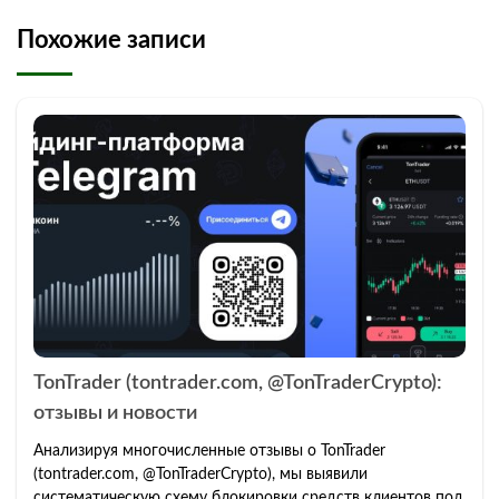
Похожие записи
TonTrader (tontrader.com, @TonTraderCrypto):
отзывы и новости
Анализируя многочисленные отзывы о TonTrader
(tontrader.com, @TonTraderCrypto), мы выявили
систематическую схему блокировки средств клиентов под