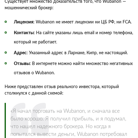
Существует множество доказательств того, что Wubanon —
мошеннический брокер:
Лицензия:
Wubanon не имеет лицензии ни ЦБ РФ, ни FCA.
Контакты:
На сайте указаны лишь email и номер телефона,
который не работает.
Адрес:
Указанный адрес в Ларнаке, Кипр, не настоящий.
Отзывы:
В интернете можно найти множество негативных
отзывов о Wubanon.
Ниже представлен отзыв реального инвестора, который
столкнулся с данной схемой:
«Я начал торговать на Wubanon, и сначала все
было хорошо. Я получил прибыль, и я подумал,
что нашел надежного брокера. Но когда я
попытался вывести деньги, Wubanon потребовал