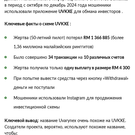
в период с октября по декабрь 2024 года мошенники
использовали приложение
UVKXE
для обмана инвесторов .
Ключевые факты о схеме UVKXE :
Жертва (50-летний пилот) потерял
RM 1 366 885
(более
1,36 миллиона малайзийских ринггитов)
Было совершено
34 транзакции
на
10 различных счетов
Жертва получила только
одну выплату в размере RM 4 300
При попытке вывести средства через кнопку «Withdrawal»
деньги не поступали
Мошенники использовали Instagram для продвижения
инвестиционной схемы
Ключевой вывод:
название Uvarynex очень похоже на UVKXE.
Создатели проекта, вероятно, используют похожее название,
чтобы: