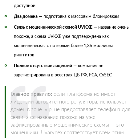
доступной
Два домена
— подготовка к массовым блокировкам
Связь с мошеннической схемой UVKXE
— название очень
похоже, а схема UVKXE уже подтверждена как
мошенническая с потерями более 1,36 миллиона
ринггитов
Полное отсутствие лицензий
— компания не
зарегистрирована в реестрах ЦБ РФ, FCA, CySEC
Главное правило:
если платформа не имеет
лицензии авторитетного регулятора, использует
домен в зоне .vip, не предоставляет телефона для
связи, а её название похоже на уже
зафиксированные мошеннические схемы — это
мошенники. Uvarynex соответствует всем этим