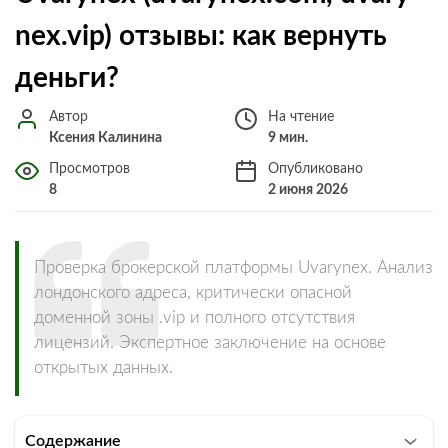
nex.vip) отзывы: как вернуть
деньги?
Автор
На чтение
Ксения Калинина
9 мин.
Просмотров
Опубликовано
8
2 июня 2026
Проверка брокерской платформы Uvarynex. Анализ
лондонского адреса, критически опасной
доменной зоны .vip и полного отсутствия
лицензий. Экспертное заключение на основе
открытых данных.
Содержание