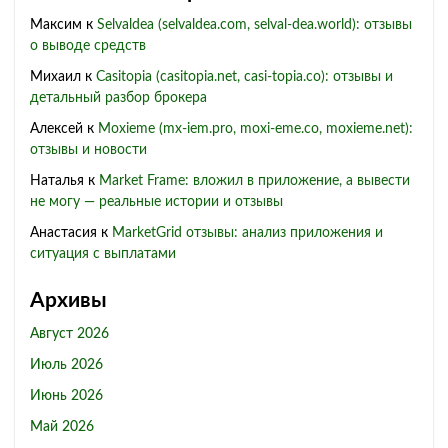
Максим
к
Selvaldea (selvaldea.com, selval-dea.world): отзывы
о выводе средств
Михаил
к
Casitopia (casitopia.net, casi-topia.co): отзывы и
детальный разбор брокера
Алексей
к
Moxieme (mx-iem.pro, moxi-eme.co, moxieme.net):
отзывы и новости
Наталья
к
Market Frame: вложил в приложение, а вывести
не могу — реальные истории и отзывы
Анастасия
к
MarketGrid отзывы: анализ приложения и
ситуация с выплатами
Архивы
Август 2026
Июль 2026
Июнь 2026
Май 2026