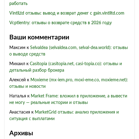
работать
VintlLtd отзывы: вывод и возврат денег с gain.vintlltd.com
Vcptlentry: отзывы о возврате средств в 2026 году
Ваши комментарии
Максим
к
Selvaldea (selvaldea.com, selval-dea.world): отзывы
о выводе средств
Михаил
к
Casitopia (casitopia.net, casi-topia.co): отзывы и
детальный разбор брокера
Алексей
к
Moxieme (mx-iem.pro, moxi-eme.co, moxieme.net):
отзывы и новости
Наталья
к
Market Frame: вложил в приложение, а вывести
не могу — реальные истории и отзывы
Анастасия
к
MarketGrid отзывы: анализ приложения и
ситуация с выплатами
Архивы