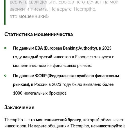
вернуть свои деньги. Брокер не отвечает на мои
звонки и письма. Не верьте Ticempiho,
это
мошенники
!»
Статистика мошенничества
По данным EBA (European Banking Authority),
в 2023
году
каждый третий
инвестор в Европе столкнулся с
мошенничеством на финансовых рынках.
По данным ФСФР (Федеральная служба по финансовым
рынкам),
в России в 2023 году было выявлено
более
1000
нелегальных брокеров.
Заключение
Ticempiho — это
мошеннический брокер
, который обманывает
инвесторов.
Не верьте
обещаниям Ticempiho,
не инвестируйте
в