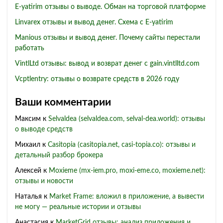
E-yatirim отзывы о выводе. Обман на торговой платформе
Linvarex отзывы и вывод денег. Схема с E-yatirim
Manious отзывы и вывод денег. Почему сайты перестали
работать
VintlLtd отзывы: вывод и возврат денег с gain.vintlltd.com
Vcptlentry: отзывы о возврате средств в 2026 году
Ваши комментарии
Максим
к
Selvaldea (selvaldea.com, selval-dea.world): отзывы
о выводе средств
Михаил
к
Casitopia (casitopia.net, casi-topia.co): отзывы и
детальный разбор брокера
Алексей
к
Moxieme (mx-iem.pro, moxi-eme.co, moxieme.net):
отзывы и новости
Наталья
к
Market Frame: вложил в приложение, а вывести
не могу — реальные истории и отзывы
Анастасия
к
MarketGrid отзывы: анализ приложения и