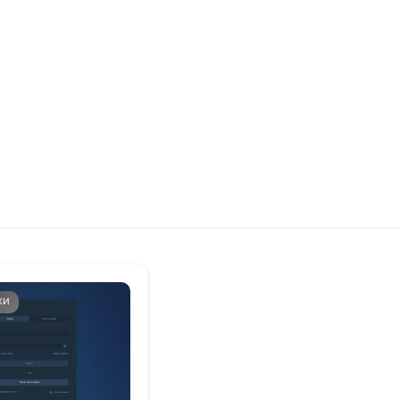
+7948 
г.Москва, Пресненская
набережная, 10, стр. 1
Пн - В
омпаний
Мошенники
Проверка компании на 
КИ