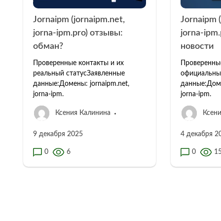
Jornaipm (jornaipm.net,
Jornaipm (
jorna-ipm.pro) отзывы:
jorna-ipm.
обман?
новости
Проверенные контакты и их
Проверенны
реальный статусЗаявленные
официальны
данные:Домены: jornaipm.net,
данные:Доме
jorna-ipm.
jorna-ipm.
Ксения Калинина
Ксени
9 декабря 2025
4 декабря 2
0
6
0
1