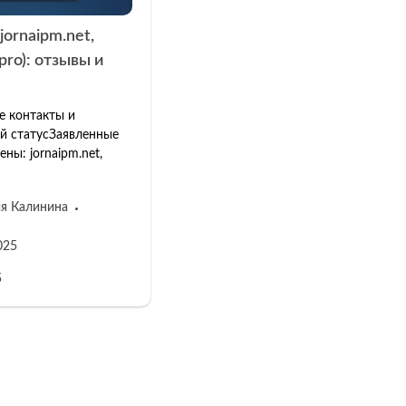
jornaipm.net,
pro): отзывы и
е контакты и
й статусЗаявленные
ны: jornaipm.net,
я Калинина
025
5