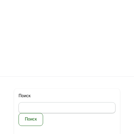
322 11 44
Бесплатная консультация
с: 10.00 - 19.00
обман
Контакты
Поиск
Поиск