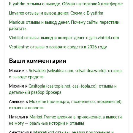
E-yatirim отзывы о выводе. Обман на торговой платформе
Linvarex отзывы и вывод денег. Схема с E-yatirim
Manious отзывы и вывод денег. Почему сайты перестали
работать
VintlLtd отзывы: вывод и возврат денег с gain.vintlltd.com
Vcptlentry: отзывы о возврате средств в 2026 году
Ваши комментарии
Максим
к
Selvaldea (selvaldea.com, selval-dea.world): отзывы
о выводе средств
Михаил
к
Casitopia (casitopia.net, casi-topia.co): отзывы и
детальный разбор брокера
Алексей
к
Moxieme (mx-iem.pro, moxi-eme.co, moxieme.net):
отзывы и новости
Наталья
к
Market Frame: вложил в приложение, а вывести
не могу — реальные истории и отзывы
Анастасия
к
MarketGrid отзывы: анализ приложения и