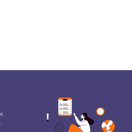
+7948 
г.Москва, Пресненская
набережная, 10, стр. 1
Пн - В
омпаний
Мошенники
Проверка компании на 