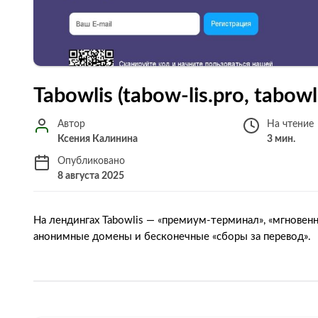
Tabowlis (tabow-lis.pro, tabow
Автор
На чтение
Ксения Калинина
3 мин.
Опубликовано
8 августа 2025
На лендингах Tabowlis — «премиум-терминал», «мгновенн
анонимные домены и бесконечные «сборы за перевод».