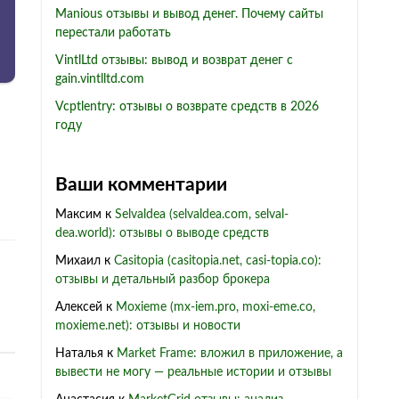
Manious отзывы и вывод денег. Почему сайты
перестали работать
VintlLtd отзывы: вывод и возврат денег с
gain.vintlltd.com
Vcptlentry: отзывы о возврате средств в 2026
году
Ваши комментарии
Максим
к
Selvaldea (selvaldea.com, selval-
dea.world): отзывы о выводе средств
Михаил
к
Casitopia (casitopia.net, casi-topia.co):
отзывы и детальный разбор брокера
Алексей
к
Moxieme (mx-iem.pro, moxi-eme.co,
moxieme.net): отзывы и новости
Наталья
к
Market Frame: вложил в приложение, а
вывести не могу — реальные истории и отзывы