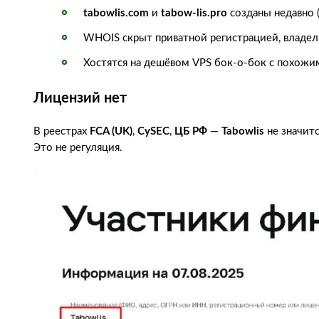
tabowlis.com
и
tabow-lis.pro
созданы недавно (
WHOIS скрыт приватной регистрацией, владел
Хостятся на дешёвом VPS бок-о-бок с похож
Лицензий нет
В реестрах
FCA (UK)
,
CySEC
,
ЦБ РФ
—
Tabowlis
не значитс
Это не регуляция.