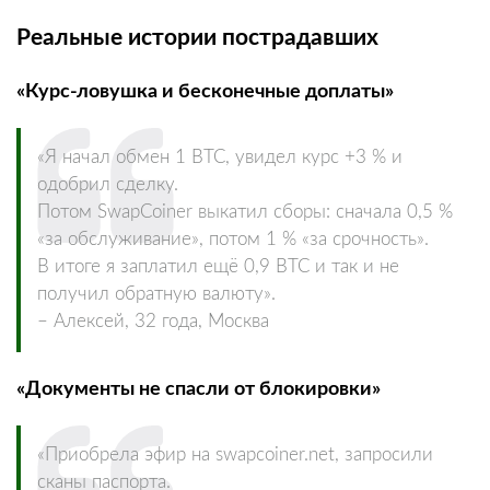
Реальные истории пострадавших
«Курс-ловушка и бесконечные доплаты»
«Я начал обмен 1 BTC, увидел курс +3 % и
одобрил сделку.
Потом SwapCoiner выкатил сборы: сначала 0,5 %
«за обслуживание», потом 1 % «за срочность».
В итоге я заплатил ещё 0,9 BTC и так и не
получил обратную валюту».
– Алексей, 32 года, Москва
«Документы не спасли от блокировки»
«Приобрела эфир на swapcoiner.net, запросили
сканы паспорта.