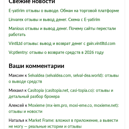
Свежие новости
E-yatirim отзывы о выводе. Обман на торговой платформе
Linvarex отзывы и вывод денег. Схема с E-yatirim
Manious отзывы и вывод денег. Почему сайты перестали
работать
VintlLtd отзывы: вывод и возврат денег с gain.vintlltd.com
Vcptlentry: отзывы о возврате средств в 2026 году
Ваши комментарии
Максим
к
Selvaldea (selvaldea.com, selval-dea.world): отзывы
о выводе средств
Михаил
к
Casitopia (casitopia.net, casi-topia.co): отзывы и
детальный разбор брокера
Алексей
к
Moxieme (mx-iem.pro, moxi-eme.co, moxieme.net):
отзывы и новости
Наталья
к
Market Frame: вложил в приложение, а вывести
не могу — реальные истории и отзывы