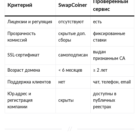
Проверенный
Критерий
SwapCoiner
сервис
Лицензии и регуляция
отсутствуют
есть
Прозрачность
скрытые доп.
фиксированные
комиссий
сборы
ставки
выдан
SSL-сертификат
самоподписан
признанным CA
Возраст домена
< 6 месяцев
≥ 2 лет
Поддержка клиентов
нет
чат, телефон, email
Юр.адрес и
доступны в
регистрация
скрыты
публичных
компании
реестрах