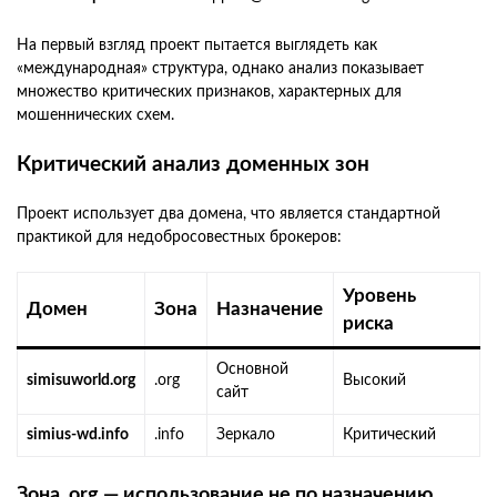
На первый взгляд проект пытается выглядеть как
«международная» структура, однако анализ показывает
множество критических признаков, характерных для
мошеннических схем.
Критический анализ доменных зон
Проект использует два домена, что является стандартной
практикой для недобросовестных брокеров:
Уровень
Домен
Зона
Назначение
риска
Основной
simisuworld.org
.org
Высокий
сайт
simius-wd.info
.info
Зеркало
Критический
Зона .org — использование не по назначению