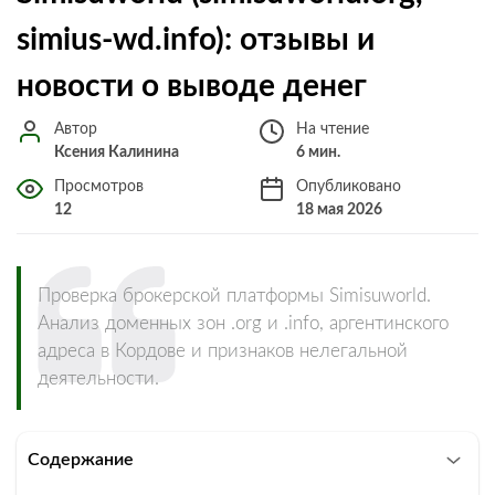
simius-wd.info): отзывы и
новости о выводе денег
Автор
На чтение
Ксения Калинина
6 мин.
Просмотров
Опубликовано
12
18 мая 2026
Проверка брокерской платформы Simisuworld.
Анализ доменных зон .org и .info, аргентинского
адреса в Кордове и признаков нелегальной
деятельности.
Содержание