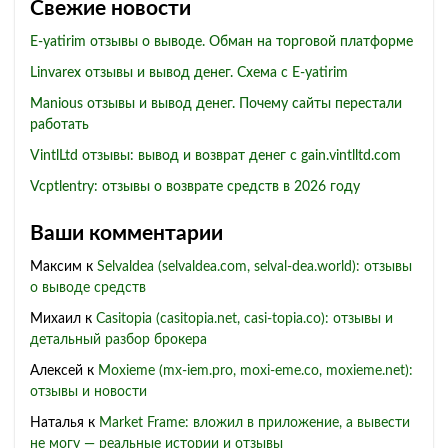
Свежие новости
E-yatirim отзывы о выводе. Обман на торговой платформе
Linvarex отзывы и вывод денег. Схема с E-yatirim
Manious отзывы и вывод денег. Почему сайты перестали
работать
VintlLtd отзывы: вывод и возврат денег с gain.vintlltd.com
Vcptlentry: отзывы о возврате средств в 2026 году
Ваши комментарии
Максим
к
Selvaldea (selvaldea.com, selval-dea.world): отзывы
о выводе средств
Михаил
к
Casitopia (casitopia.net, casi-topia.co): отзывы и
детальный разбор брокера
Алексей
к
Moxieme (mx-iem.pro, moxi-eme.co, moxieme.net):
отзывы и новости
Наталья
к
Market Frame: вложил в приложение, а вывести
не могу — реальные истории и отзывы