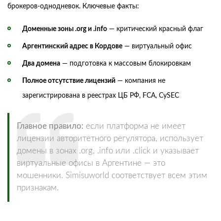
брокеров-однодневок. Ключевые факты:
Доменные зоны .org и .info
— критический красный флаг
Аргентинский адрес в Кордове
— виртуальный офис
Два домена
— подготовка к массовым блокировкам
Полное отсутствие лицензий
— компания не
зарегистрирована в реестрах ЦБ РФ, FCA, CySEC
Главное правило:
если платформа не имеет
лицензии авторитетного регулятора, использует
домены в зонах .org, .info или .click и указывает
виртуальные офисы в Аргентине — это
мошенники. Simisuworld соответствует всем этим
признакам.