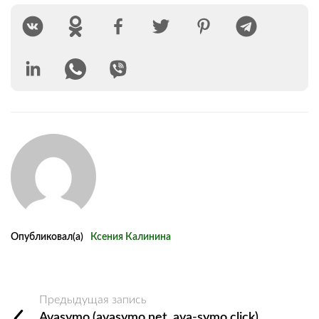
Опубликовал(а)
Ксения Калинина
Предыдущая запись
Avasymo (avasymo.net, ava-symo.click)