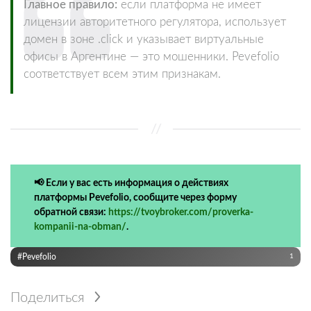
Главное правило:
если платформа не имеет
лицензии авторитетного регулятора, использует
домен в зоне .click и указывает виртуальные
офисы в Аргентине — это мошенники. Pevefolio
соответствует всем этим признакам.
📢 Если у вас есть информация о действиях
платформы Pevefolio, сообщите через форму
обратной связи:
https://tvoybroker.com/proverka-
kompanii-na-obman/
.
#Pevefolio
1
Поделиться