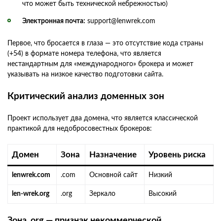
что может быть технической небрежностью)
Электронная почта:
support@lenwrek.com
Первое, что бросается в глаза — это отсутствие кода страны
(+54) в формате номера телефона, что является
нестандартным для «международного» брокера и может
указывать на низкое качество подготовки сайта.
Критический анализ доменных зон
Проект использует два домена, что является классической
практикой для недобросовестных брокеров:
Домен
Зона
Назначение
Уровень риска
lenwrek.com
.com
Основной сайт
Низкий
len-wrek.org
.org
Зеркало
Высокий
Зона .org — признак некоммерческой