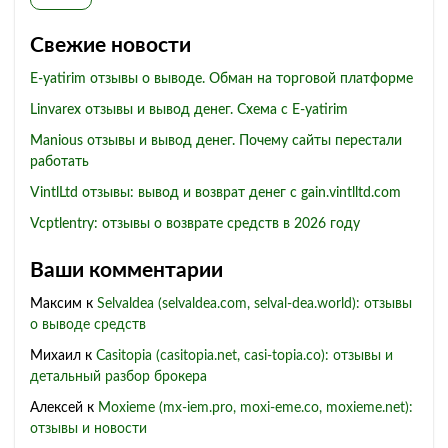
Свежие новости
E-yatirim отзывы о выводе. Обман на торговой платформе
Linvarex отзывы и вывод денег. Схема с E-yatirim
Manious отзывы и вывод денег. Почему сайты перестали
работать
VintlLtd отзывы: вывод и возврат денег с gain.vintlltd.com
Vcptlentry: отзывы о возврате средств в 2026 году
Ваши комментарии
Максим
к
Selvaldea (selvaldea.com, selval-dea.world): отзывы
о выводе средств
Михаил
к
Casitopia (casitopia.net, casi-topia.co): отзывы и
детальный разбор брокера
Алексей
к
Moxieme (mx-iem.pro, moxi-eme.co, moxieme.net):
отзывы и новости