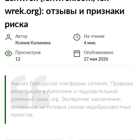
wrek.org): отзывы и признаки
риска
Автор
На чтение
Ксения Калинина
4 мин.
Просмотров
Опубликовано
12
27 мая 2026
Анализ брокерской платформы Lenwrek. Проверка
регистрации в Аргентине и подозрительной
доменной зоны .org. Экспертное заключение,
основанное на типовых схемах недобросовестных
проектов.