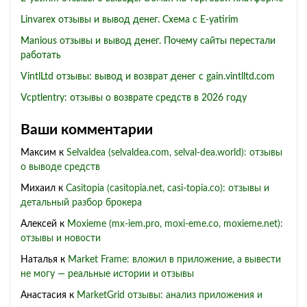
Linvarex отзывы и вывод денег. Схема с E-yatirim
Manious отзывы и вывод денег. Почему сайты перестали
работать
VintlLtd отзывы: вывод и возврат денег с gain.vintlltd.com
Vcptlentry: отзывы о возврате средств в 2026 году
Ваши комментарии
Максим
к
Selvaldea (selvaldea.com, selval-dea.world): отзывы
о выводе средств
Михаил
к
Casitopia (casitopia.net, casi-topia.co): отзывы и
детальный разбор брокера
Алексей
к
Moxieme (mx-iem.pro, moxi-eme.co, moxieme.net):
отзывы и новости
Наталья
к
Market Frame: вложил в приложение, а вывести
не могу — реальные истории и отзывы
Анастасия
к
MarketGrid отзывы: анализ приложения и