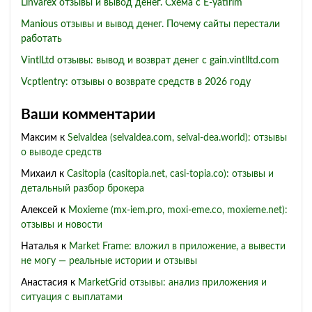
Linvarex отзывы и вывод денег. Схема с E-yatirim
Manious отзывы и вывод денег. Почему сайты перестали
работать
VintlLtd отзывы: вывод и возврат денег с gain.vintlltd.com
Vcptlentry: отзывы о возврате средств в 2026 году
Ваши комментарии
Максим
к
Selvaldea (selvaldea.com, selval-dea.world): отзывы
о выводе средств
Михаил
к
Casitopia (casitopia.net, casi-topia.co): отзывы и
детальный разбор брокера
Алексей
к
Moxieme (mx-iem.pro, moxi-eme.co, moxieme.net):
отзывы и новости
Наталья
к
Market Frame: вложил в приложение, а вывести
не могу — реальные истории и отзывы
Анастасия
к
MarketGrid отзывы: анализ приложения и
ситуация с выплатами