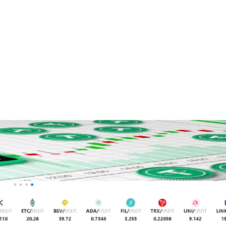
+7948 
г.Москва, Пресненская
набережная, 10, стр. 1
Пн - В
омпаний
Мошенники
Проверка компании на 