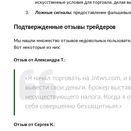
искусственные условия для торговли, делая в
Ложные сигналы:
предоставление фальшивых т
Подтвержденные отзывы трейдеров
Мы нашли множество отзывов недовольных пользователе
Вот некоторые из них:
Отзыв от Александра Т.:
«Я начал торговать на Jntws.com, и
вывести свои деньги. Брокер выста
несуществующего налога. Когда я о
себя совершенно беззащитным.»
Отзыв от Сергея К.: