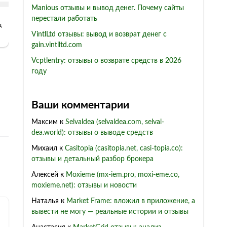
Manious отзывы и вывод денег. Почему сайты
перестали работать
VintlLtd отзывы: вывод и возврат денег с
gain.vintlltd.com
Vcptlentry: отзывы о возврате средств в 2026
году
Ваши комментарии
Максим
к
Selvaldea (selvaldea.com, selval-
dea.world): отзывы о выводе средств
Михаил
к
Casitopia (casitopia.net, casi-topia.co):
отзывы и детальный разбор брокера
Алексей
к
Moxieme (mx-iem.pro, moxi-eme.co,
moxieme.net): отзывы и новости
Наталья
к
Market Frame: вложил в приложение, а
вывести не могу — реальные истории и отзывы