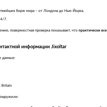
упнейших бирж мира – от Лондона до Нью-Йорка.
4/7.
лению, поверхностная проверка показывает, что
практически все
нтактной информации Jixoltar
е данные:
Britain
бнаружили: