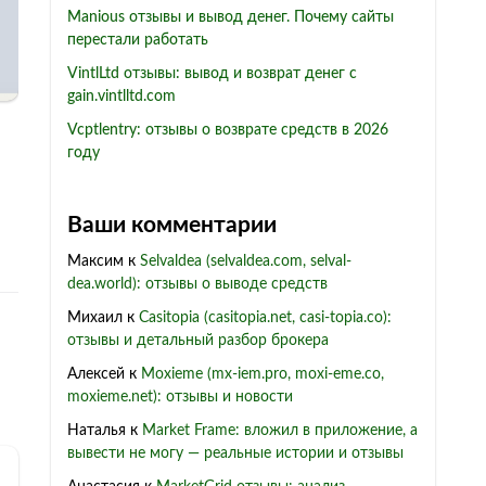
Manious отзывы и вывод денег. Почему сайты
перестали работать
VintlLtd отзывы: вывод и возврат денег с
gain.vintlltd.com
Vcptlentry: отзывы о возврате средств в 2026
году
Ваши комментарии
Максим
к
Selvaldea (selvaldea.com, selval-
dea.world): отзывы о выводе средств
Михаил
к
Casitopia (casitopia.net, casi-topia.co):
отзывы и детальный разбор брокера
Алексей
к
Moxieme (mx-iem.pro, moxi-eme.co,
moxieme.net): отзывы и новости
Наталья
к
Market Frame: вложил в приложение, а
вывести не могу — реальные истории и отзывы