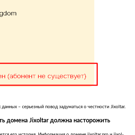
данных – серьезный повод задуматься о честности Jixoltar.
ь домена Jixoltar должна насторожить
я его история. Информация о домене jixoltar.pro и jixol-