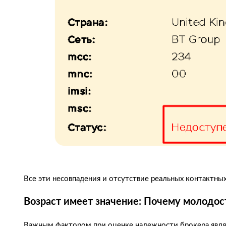
Все эти несовпадения и отсутствие реальных контактных 
Возраст имеет значение: Почему молодост
Важным фактором при оценке надежности брокера являетс