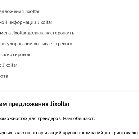
дложения Jixoltar
ой информации Jixoltar
мена Jixoltar должна насторожить
о регулировании вызывает тревогу
дных котировок
Jixoltar
рота
м предложения Jixoltar
 возможностях для трейдеров. Нам обещают:
ярных валютных пар и акций крупных компаний до криптовалю