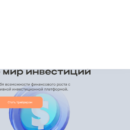
+7948 
г.Москва, Пресненская
набережная, 10, стр. 1
Пн - В
омпаний
Мошенники
Проверка компании на 