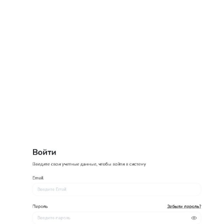
+7948 
г.Москва, Пресненская
набережная, 10, стр. 1
Пн - В
омпаний
Мошенники
Проверка компании на 