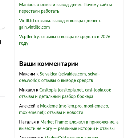
Manious отзывы и вывод денег. Почему сайты
перестали работать
VintlLtd отзывы: вывод и возврат денег с
gain.vintlltd.com
Vcptlentry: отзывы о возврате средств в 2026
и
году
Ваши комментарии
Максим
к
Selvaldea (selvaldea.com, selval-
dea.world): отзывы о выводе средств
Михаил
к
Casitopia (casitopia.net, casi-topia.co):
отзывы и детальный разбор брокера
Алексей
к
Moxieme (mx-iem.pro, moxi-eme.co,
moxieme.net): отзывы и новости
Наталья
к
Market Frame: вложил в приложение, а
вывести не могу — реальные истории и отзывы