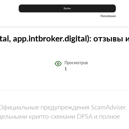
ital, app.intbroker.digital): отзывы 
Просмотров
1
l. Официальные предупреждения ScamAdviser,
ддельными крипто-схемами DFSA и полное