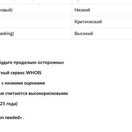
азовый)
Низкий
Критический
anking)
Высокий
 Будьте предельно осторожны»
атный сервис WHOIS
 с низкими оценками
ые считаются высокорисковыми
25 года)
ion needed»
.