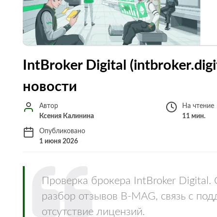
IntBroker Digital (intbroker.dig
новости
Автор
На чтение
Ксения Калинина
11 мин.
Опубликовано
1 июня 2026
Проверка брокера IntBroker Digita
разбор отзывов B-MAG, связь с по
отсутствие лицензий.