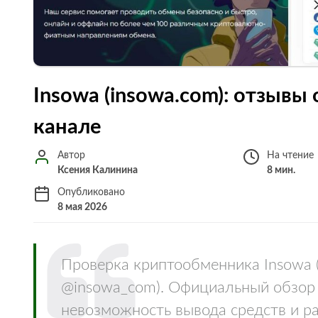
Insowa (insowa.com): отзывы
канале
Автор
На чтение
Ксения Калинина
8 мин.
Опубликовано
8 мая 2026
Проверка криптообменника Insowa (
@insowa_com). Официальный обзор 
невозможность вывода средств и ра