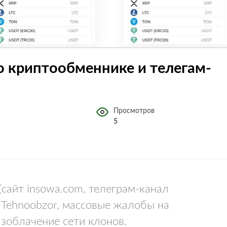
 о криптообменнике и телегам-
Просмотров
5
сайт insowa.com, телеграм-канал
Tehnoobzor, массовые жалобы на
зоблачение сети клонов.