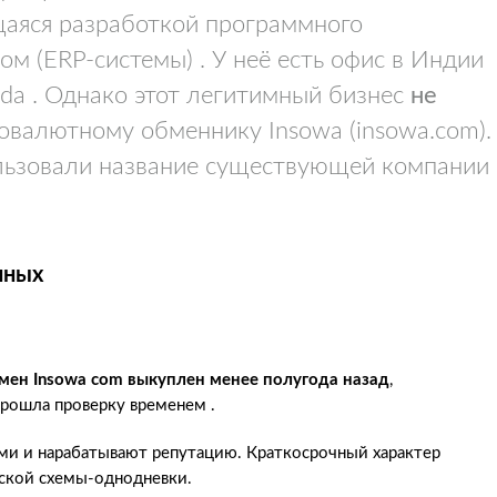
щаяся разработкой программного
м (ERP-системы) . У неё есть офис в Индии
da . Однако этот легитимный бизнес
не
овалютному обменнику Insowa (insowa.com).
льзовали название существующей компании
нных
омен Insowa com выкуплен менее полугода назад
,
прошла проверку временем .
ми и нарабатывают репутацию. Краткосрочный характер
ской схемы-однодневки.