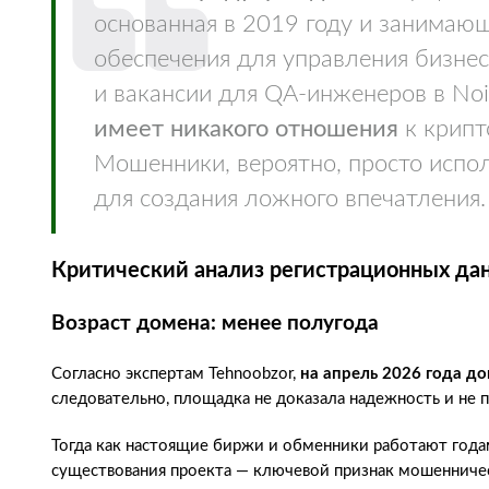
основанная в 2019 году и занимаю
обеспечения для управления бизнесо
и вакансии для QA-инженеров в Noi
имеет никакого отношения
к крипт
Мошенники, вероятно, просто испо
для создания ложного впечатления.
Критический анализ регистрационных да
Возраст домена: менее полугода
Согласно экспертам Tehnoobzor,
на апрель 2026 года д
следовательно, площадка не доказала надежность и не 
Тогда как настоящие биржи и обменники работают года
существования проекта — ключевой признак мошенниче