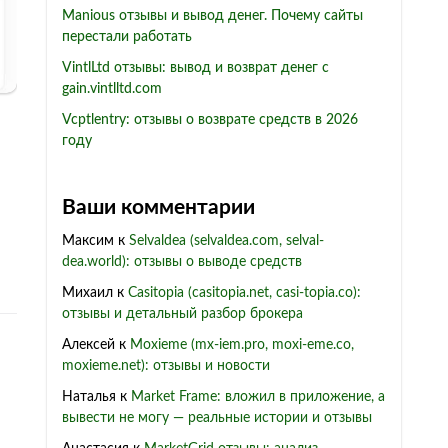
Manious отзывы и вывод денег. Почему сайты
перестали работать
VintlLtd отзывы: вывод и возврат денег с
gain.vintlltd.com
Vcptlentry: отзывы о возврате средств в 2026
году
Ваши комментарии
Максим
к
Selvaldea (selvaldea.com, selval-
dea.world): отзывы о выводе средств
Михаил
к
Casitopia (casitopia.net, casi-topia.co):
отзывы и детальный разбор брокера
Алексей
к
Moxieme (mx-iem.pro, moxi-eme.co,
moxieme.net): отзывы и новости
Наталья
к
Market Frame: вложил в приложение, а
вывести не могу — реальные истории и отзывы