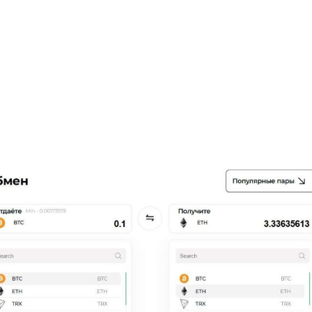
+7948 
г.Москва, Пресненская
набережная, 10, стр. 1
Пн - В
омпаний
Мошенники
Проверка компании на 