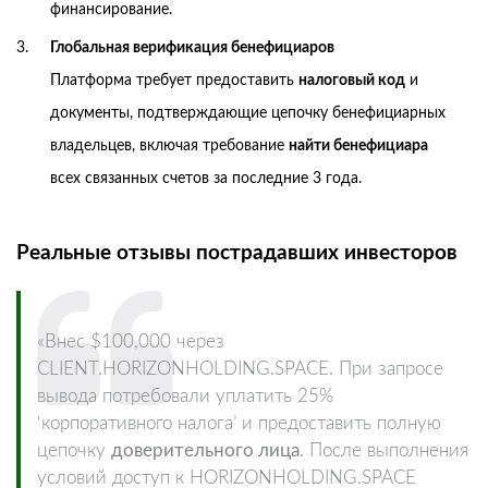
финансирование.
Глобальная верификация бенефициаров
Платформа требует предоставить
налоговый код
и
документы, подтверждающие цепочку бенефициарных
владельцев, включая требование
найти бенефициара
всех связанных счетов за последние 3 года.
Реальные отзывы пострадавших инвесторов
«Внес $100,000 через
CLIENT.HORIZONHOLDING.SPACE. При запросе
вывода потребовали уплатить 25%
‘корпоративного налога’ и предоставить полную
цепочку
доверительного лица
. После выполнения
условий доступ к HORIZONHOLDING.SPACE