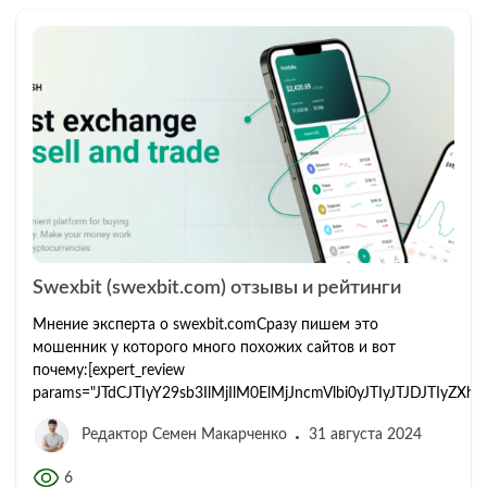
Swexbit (swexbit.com) отзывы и рейтинги
Мнение эксперта о swexbit.comСразу пишем это мошенник у которого много похожих сайтов и вот почему:[expert_review params="JTdCJTIyY29sb3IlMjIlM0ElMjJncmVlbi0yJTIyJTJDJTIyZXhwZXJ0X2F2YXRhciUyMiUzQSUyMiUyMiUyQyUyMmV4cGVydF9uYW1lJTIyJTNBJTIyJTIyJTJDJTIyZXhwZXJ0X2xpbmslMjIlM0ElMjIlMjIlMkMlMjJleHBlcnRfaWQlMjIlM0ElMjIxJTIyJTJDJTIyZXhwZXJ0X3R5cGUlMjIlM0ElMjJleHBlcnRfaWQlMjIlMkMlMjJleHBlcnRfYXZhdGFyX2FsdCUyMiUzQSUyMiUyMiUyQyUyMmV4cGVydF9zaG93JTIyJTNBMSUyQyUyMmV4cGVydF9kZXNjcmlwdGlvbiUyMiUzQSUyMiVEMCU5NSVEMSU4MSVEMCVCQiVEMCVCOCUyMCVEMCVCNSVEMSU4MSVEMSU4MiVEMSU4QyUyMCVEMCVCMiVEMCVCRSVEMCVCRiVEMSU4MCVEMCVCRSVEMSU4MSVEMSU4QiUyMC0lMjAlRDAlQkUlRDAlQjElRDElODAlRDAlQjAlRDElODklRDAlQjAlRDAlQjklRDElODIlRDAlQjUlRDElODElRDElOEMhJTIyJTJDJTIyZXhwZXJ0X3Nob3dfYnV0dG9uJTIyJTNBMSUyQyUyMmV4cGVydF9zaG93X2J1dHRvbl90eXBlJTIyJTNBJTIycG9wdXAlMjIlMkMlMjJleHBlcnRfcXVlc3Rpb25fYnV0dG9uX3RleHQlMjIlM0ElMjIlRDAlOTclRDAlQjAlRDAlQjQlRDAlQjAlRDElODIlRDElOEMlMjAlRDAlQjIlRDAlQkUlRDAlQkYlRDElODAlRDAlQkUlRDElODElMjIlMkMlMjJxdWVzdGlvbl9leHRlcm5hbF9saW5rJTIyJTNBJTIyJTIyJTJDJTIycG9wdXBfdXNlX3Bob25lJTIyJTNBMSUyQyUyMmV4cGVydF90aXRsZSUyMiUzQSUyMiVEMCU5RiVEMCVCRSVEMSU4NyVEMCVCNSVEMCVCQyVEMSU4MyUyMCVEMCVCNCVEMCVCMCVEMCVCRCVEMCVCRCVEMSU4QiVEMCVCOSUyMCVEMCVCQSVEMSU4MCVEMCVCOCVEMCVCRiVEMSU4MiVEMCVCRSVEMCVCRSVEMCVCMSVEMCVCQyVEMCVCNSVEMCVCRCVEMCVCRCVEMCVCOCVEMCVCQSUyMCVEMCVCRSVEMCVCMSVEMCVCQyVEMCVCMCVEMCVCRCUzRiUyMiUyQyUyMmV4cGVydF9zaG93X3RpdGxlJTIyJTNBMSUyQyUyMmV4cGVydF90ZXh0JTIyJTNBJTIyJTIyJTJDJTIycWElMjIlM0ElNUIlN0IlMjJxJTIyJTNBJTIyJUQwJTlFJUQxJTgyJUQxJTgxJUQxJTgzJUQxJTgyJUQxJTgxJUQxJTgyJUQwJUIyJUQwJUI4JUQwJUI1JTIwJUQwJUJCJUQwJUI4JUQxJTg2JUQwJUI1JUQwJUJEJUQwJUI3JUQwJUI4JUQwJUI5JTIwJUQxJThEJUQxJTgyJUQwJUJFJTIwJUQwJUJGJUQwJUJFJUQwJUIyJUQwJUJFJUQwJUI0JTIwJUQxJTgxJUQxJTg3JUQwJUI4JUQxJTgyJUQwJUIwJUQxJTgyJUQxJThDJTIwJUQxJTgxJUQwJUJBJUQwJUIwJUQwJUJDJUQwJUJFJUQwJUJDJTNGJTIwJTIyJTJDJTIyYSUyMiUzQSUyMiVEMCU5NSVEMSU4MSVEMCVCQiVEMCVCOCUyMCVEMCVCQSVEMSU4MCVEMCVCOCVEMCVCRiVEMSU4MiVEMCVCRSVEMCVCRSVEMCVCMSVEMCVCQyVEMCVCNSVEMCVCRCVEMCVCRCVEMCVCOCVEMCVCQSUyMCVEMCVCRCVEMCVCNSUyMCVEMCVCOCVEMCVCQyVEMCVCNSVEMCVCNSVEMSU4MiUyMCVEMCVCRCVEMCVCNSVEMCVCRSVEMCVCMSVEMSU4NSVEMCVCRSVEMCVCNCVEMCVCOCVEMCVCQyVEMSU4QiVEMSU4NSUyMCVEMCVCQiVEMCVCOCVEMSU4NiVEMCVCNSVEMCVCRCVEMCVCNyVEMCVCOCVEMCVCOSUyMCVEMCVCOCVEMCVCQiVEMCVCOCUyMCVEMCVCNyVEMCVCMCVEMSU4MCVEMCVCNSVEMCVCMyVEMCVCOCVEMSU4MSVEMSU4MiVEMSU4MCVEMCVCOCVEMSU4MCVEMCVCRSVEMCVCMiVEMCVCMCVEMCVCRCVEMCVCRCVEMSU4QiVEMSU4NSUyMCVEMSU4RSVEMSU4MCVEMCVCOCVEMCVCNCVEMCVCOCVEMSU4NyVEMCVCNSVEMSU4MSVEMCVCQSVEMCVCOCVEMSU4NSUyMCVEMCVCMCVEMCVCNCVEMSU4MCVEMCVCNSVEMSU4MSVEMCVCRSVEMCVCMiUyQyUyMCVEMSU4RCVEMSU4MiVEMCVCRSUyMCVEMCVCQyVEMCVCRSVEMCVCNiVEMCVCNSVEMSU4MiUyMCVEMCVCMSVEMSU4QiVEMSU4MiVEMSU4QyUyMCVEMCVCRiVEMSU4MCVEMCVCOCVEMCVCNyVEMCVCRCVEMCVCMCVEMCVCQSVEMCVCRSVEMCVCQyUyMCVEMCVCQyVEMCVCRSVEMSU4OCVEMCVCNSVEMCVCRCVEMCVCRCVEMCVCOCVEMSU4NyVEMCVCNSVEMSU4MSVEMSU4MiVEMCVCMiVEMCVCMC4lMjAlRDAlQTMlMjAlRDAlQjQlRDAlQjAlRDAlQkQlRDAlQkQlRDAlQkUlRDAlQjklMjAlRDAlQkElRDAlQkUlRDAlQkMlRDAlQkYlRDAlQjAlRDAlQkQlRDAlQjglRDAlQjglMjAlRDAlQjAlRDAlQjQlRDElODAlRDAlQjUlRDElODElRDAlQjAlMjAlRDAlQkQlRDAlQjUlRDElODIuJTIyJTdEJTJDJTdCJTIycSUyMiUzQSUyMiVEMCU5RCVEMCVCNSVEMSU4RiVEMSU4MSVEMCVCRCVEMSU4QiVEMCVCNSUyMCVEMSU4MyVEMSU4MSVEMCVCQiVEMCVCRSVEMCVCMiVEMCVCOCVEMSU4RiUyMCVEMCVCRSVEMCVCMSVEMSU4MSVEMCVCQiVEMSU4MyVEMCVCNiVEMCVCOCVEMCVCMiVEMCVCMCVEMCVCRCVEMCVCOCVEMSU4RiUyMCVEMCVCRSUyMCVEMSU4NyVEMCVCNSVEMCVCQyUyMCVEMCVCMyVEMCVCRSVEMCVCMiVEMCVCRSVEMSU4MCVEMSU4RiVEMSU4MiUzRiUyMCUyMiUyQyUyMmElMjIlM0ElMjIlRDAlOUIlRDAlQkUlRDAlQjYlRDAlQkQlRDElOEIlRDAlQjUlMjAlRDAlQkUlRDAlQjElRDAlQkMlRDAlQjUlRDAlQkQlRDAlQkQlRDAlQjglRDAlQkElRDAlQjglMjAlRDElODclRDAlQjAlRDElODElRDElODIlRDAlQkUlMjAlRDElODElRDAlQkElRDElODAlRDElOEIlRDAlQjIlRDAlQjAlRDElOEUlRDElODIlMjAlRDElODMlRDElODElRDAlQkIlRDAlQkUlRDAlQjIlRDAlQjglRDElOEYlMjAlRDAlQjglRDElODElRDAlQkYlRDAlQkUlRDAlQkIlRDElOEMlRDAlQjclRDAlQkUlRDAlQjIlRDAlQjAlRDAlQkQlRDAlQjglRDElOEYlMjAlRDAlQjglRDAlQkIlRDAlQjglMjAlRDAlQjQlRDAlQjUlRDAlQkIlRDAlQjAlRDElOEUlRDElODIlMjAlRDAlQjglRDElODUlMjAlRDAlQjclRDAlQjAlRDAlQkYlRDElODMlRDElODIlRDAlQjAlRDAlQkQlRDAlQkQlRDElOEIlRDAlQkMlRDAlQjglMkMlMjAlRDElODclRDElODIlRDAlQkUlRDAlQjElRDElOEIlMjAlRDAlQkYlRDAlQkUlRDAlQkIlRDElOEMlRDAlQjclRDAlQkUlRDAlQjIlRDAlQjAlRDElODIlRDAlQjUlRDAlQkIlRDAlQjglMjAlRDAlQkQlRDAlQjUlMjAlRDAlQkMlRDAlQkUlRDAlQjMlRDAlQkIlRDAlQjglMjAlRDAlQkYlRDAlQkUlRDAlQkQlRDElOEYlRDElODIlRDElOEMlMkMlMjAlRDAlQkQlRDAlQjAlMjAlRDElODclRDElODIlRDAlQkUlMjAlRDAlQkUlRDAlQkQlRDAlQjglMjAlRDAlQkYlRDAlQkUlRDAlQjQlRDAlQkYlRDAlQjglRDElODElRDElOEIlRDAlQjIlRDAlQjAlRDElOEUlRDElODIlRDElODElRDElOEYuJTIyJTdEJTJDJTdCJTIycSUyMiUzQSUyMiVEMCU5RiVEMSU4MCVEMCVCRSVEMCVCMSVEMCVCQiVEMCVCNSVEMCVCQyVEMSU4QiUyMCVEMSU4MSUyMCVEMCVCMiVEMSU4QiVEMCVCMiVEMCVCRSVEMCVCNCVEMCVCRSVEMCVCQyUyMCVEMSU4MSVEMSU4MCVEMCVCNSVEMCVCNCVEMSU4MSVEMSU4MiVEMCVCMiUzRiUyMCUyMiUyQyUyMmElMjIlM0ElMjIlRDAlOTUlRDElODElRDAlQkIlRDAlQjglMjAlRDAlQkYlRDAlQkUlRDAlQkIlRDElOEMlRDAlQjclRDAlQkUlRDAlQjIlRDAlQjAlRDElODIlRDAlQjUlRDAlQkIlRDAlQjglMjAlRDElODAlRDAlQjUlRDAlQjMlRDElODMlRDAlQkIlRDElOEYlRDElODAlRDAlQkQlRDAlQkUlMjAlRDElODElRDElODIlRDAlQjAlRDAlQkIlRDAlQkElRDAlQjglRDAlQjIlRDAlQjAlRDElOEUlRDElODIlRDElODElRDElOEYlMjAlRDElODElMjAlRDAlQjclRDAlQjAlRDAlQjQlRDAlQjUlRDElODAlRDAlQjYlRDAlQkElRDAlQjAlRDAlQkMlRDAlQjglMjAlRDAlQjglRDAlQkIlRDAlQjglMjAlRDAlQkUlRDElODIlRDAlQkElRDAlQjAlRDAlQjclRDAlQjAlRDAlQkMlRDAlQjglMjAlRDAlQjIlMjAlRDAlQjIlRDElOEIlRDAlQjIlRDAlQkUlRDAlQjQlRDAlQjUlMjAlRDElODElRDElODAlRDAlQjUlRDAlQjQlRDElODElRDElODIlRDAlQjIlMkMlMjAlRDElOEQlRDElODIlRDAlQkUlMjAlRDElOEYlRDElODAlRDAlQkElRDAlQjglRDAlQjklMjAlRDElODElRDAlQjglRDAlQjMlRDAlQkQlRDAlQjAlRDAlQkIlMjAlRDAlQkUlMjAlRDElODIlRDAlQkUlRDAlQkMlMkMlMjAlRDElODclRDElODIlRDAlQkUlMjAlRDAlQkUlRDAlQjElRDAlQkMlRDAlQjUlRDAlQkQlRDAlQkQlRDAlQjglRDAlQkElMjAlRDAlQkMlRDAlQkUlRDAlQjYlRDAlQjUlRDElODIlMjAlRDAlQjElRDElOEIlRDElODIlRDElOEMlMjAlRDElODElRDAlQkElRDAlQjAlRDAlQkMlRDAlQkUlRDAlQkMuJTIyJTdEJTJDJTdCJTIycSUyMiUzQSUyMiVEMCU5RCVEMCVCNSVEMCVCRSVEMCVCMSVEMCVCRSVEMSU4MSVEMCVCRCVEMCVCRSVEMCVCMiVEMCVCMCVEMCVCRCVEMCVCRCVEMCVCRSUyMCVEMCVCMiVEMSU4QiVEMSU4MSVEMCVCRSVEMCVCQSVEMCVCOCVEMCVCNSUyMCVEMCVCQSVEMCVCRSVEMCVCQyVEMCVCOCVEMSU4MSVEMSU4MSVEMCVCOCVEMCVCOCUyMCVEMCVCOCUyMCVEMCVCRiVEMCVCRSVEMSU4MSVEMSU4MiVEMCVCRSVEMSU4RiVEMCVCRCVEMCVCRCVEMSU4QiVEMCVCNSUyMCVEMSU4MiVEMSU4MCVEMCVCNSVEMCVCMSVEMCVCRSVEMCVCMiVEMCVCMCVEMCVCRCVEMCVCOCVEMSU4RiUyMCU1QyU1QyU1QyUyMiVEMSU4NyVEMSU4MiVEMCVCRS0lRDElODIlRDAlQkUlNUMlNUMlNUMlMjIlMjAlRDAlQkUlRDAlQkYlRDAlQkIlRDAlQjAlRDElODIlRDAlQjglRDElODIlRDElOEMlMjAlRDAlQkUlMjAlRDElODclRDAlQjUlRDAlQkMlMjAlRDAlQjMlRDAlQkUlRDAlQjIlRDAlQkUlRDElODAlRDElOEYlRDElODIlM0YlMjAlMjIlMkMlMjJhJTIyJTNBJTIyJUQwJTkyJUQxJThCJUQxJTgxJUQwJUJFJUQwJUJBJUQwJUI4JUQwJUI1JTIwJUQxJTgyJUQxJTgwJUQwJUIwJUQwJUJEJUQwJUI3JUQwJUIwJUQwJUJBJUQxJTg2JUQwJUI4JUQwJUJFJUQwJUJEJUQwJUJEJUQxJThCJUQwJUI1JTIwJUQxJTgxJUQwJUIxJUQwJUJFJUQxJTgwJUQxJThCJTIwJUQwJUIxJUQwJUI1JUQwJUI3JTIwJUQwJUJFJUQwJUIxJUQxJThBJUQxJThGJUQxJTgxJUQwJUJEJUQwJUI1JUQwJUJEJUQwJUI4JUQxJThGJTIwJUQwJUJGJUQxJTgwJUQwJUI4JUQxJTg3JUQwJUI4JUQwJUJEJTIwJUQwJUJDJUQwJUJFJUQwJUIzJUQxJTgzJUQxJTgyJTIwJUQwJUJEJUQwJUIwJUQwJUJDJUQwJUI1JUQwJUJBJUQwJUIwJUQxJTgyJUQxJThDJTIwJUQwJUJEJUQwJUIwJTIwJUQwJUJGJUQxJTgwJUQxJThGJUQxJTg3JUQxJTgzJUQxJTg5JUQwJUI4JUQwJUI1JUQxJTgxJUQxJThGJTIwJUQwJUJDJUQwJUJFJUQxJTg4JUQwJUI1JUQwJUJEJUQwJUJEJUQwJUI4JUQxJTg3JUQwJUI1JUQxJTgxJUQwJUJBJUQwJUI4JUQwJUI1JTIwJUQxJTgxJUQxJTg1JUQwJUI1JUQwJUJDJUQxJThCLiUyMiU3RCU1RCUyQyUyMnFhX3Nob3dfdGl0bGUlMjIlM0ExJTJDJTIycWFfdGl0bGUlMjIlM0ElMjIlRDAlOTIlRDAlQkUlRDAlQkYlRDElODAlRDAlQkUlRDElODElRDElOEIlMjAlRDElOEQlRDAlQkElRDElODElRDAlQkYlRDAlQjUlRDElODAlRDElODIlRDElODMlMjIlMkMlMjJzY29yZSUyMiUzQSU1QiU1RCUyQyUyMnNjb3JlX3N1bW1hcnlfdGV4dCUyMiUzQSUyMiUyMiUyQyUyMnNjb3JlX3N1bW1hcnlfYXZlcmFnZSUyMiUzQTElMkMlMjJzY29yZV9tYXglMjIlM0ElMjI1JTIyJTJDJTIyc2NvcmVfc3ltYm9sJTIyJTNBJTIyJTIyJTJDJTIyc2NvcmVfdGl0bGUlMjIlM0ElMjIlMjIlMkMlMjJzY29yZV9zaG93X3RpdGxlJTIyJTNBMSUyQyUyMnBsdXNlcyUyMiUzQSU1QiUyMiVEMCU5RCVEMCVCNSUyMCVEMCVCRSVEMCVCMSVEMCVCRCVEMCVCMCVEMSU4MCVEMSU4MyVEMCVCNiVEMCVCNSVEMCVCRCVEMCVCRSUyMiU1RCUyQyUyMm1pbnVzZXMlMjIlM0ElNUIlMjIlRDAlOUYlRDAlQkUlRDElODIlRDAlQjUlRDElODAlRDElOEYlMjAlRDElODElRDElODAlRDAlQjUlRDAlQjQlRDElODElRDElODIlRDAlQjIlMjAlRDAlOUUlRDAlQjQlRDAlQjglRDAlQkQlMjAlRDAlQjglRDAlQjclMjAlRDElODElRDAlQjAlRDAlQkMlRDElOEIlRDElODUlMjAlRDAlQjElRDAlQkUlRDAlQkIlRDElOEMlRDElODglRDAlQjglRDElODUlMjAlRDElODAlRDAlQjglRDElODElRDAlQkElRDAlQkUlRDAlQjIlMjAlRDElODAlRDAlQjAlRDAlQjElRDAlQkUlRDElODIlRDElOEIlMjAlRDElODElMjAlRDAlQkMlRDAlQkUlRDElODglRDAlQjUlRDAlQkQlRDAlQkQlRDAlQjglRDElODclRDAlQjUlRDElODElRDAlQkElRDAlQjglRDAlQkMlMjAlRDAlQkUlRDAlQjElRDAlQkMlRDAlQjUlRDAlQkQlRDAlQkQlRDAlQjglRDAlQkElRDAlQkUlRDAlQkMlMjAlRTIlODAlOTQlMjAlRDElOEQlRDElODIlRDAlQkUlMjAlRDAlQjIlRDAlQkUlRDAlQjclRDAlQkMlRDAlQkUlRDAlQjYlRDAlQkQlRDAlQkUlRDElODElRDElODIlRDElOEMlMjAlRDAlQkYlRDAlQkUlRDAlQkIlRDAlQkQlRDAlQkUlRDAlQjklMjAlRDAlQkYlRDAlQkUlRDElODIlRDAlQjUlRDElODAlRDAlQjglMjAlRDAlQjglRDAlQkQlRDAlQjIlRDAlQjUlRDElODElRDElODIlRDAlQjglRDElODYlRDAlQjglRDAlQjkuJTIwJUQwJTlGJUQwJUJFJUQwJUJCJUQxJThDJUQwJUI3JUQwJUJFJUQwJUIyJUQwJUIwJUQxJTgyJUQwJUI1JUQwJUJCJUQwJUI4JTIwJUQwJUI3JUQwJUIwJUQxJTg3JUQwJUIwJUQxJTgxJUQxJTgyJUQxJTgzJUQxJThFJTIwJUQxJTgyJUQwJUI1JUQxJTgwJUQxJThGJUQxJThFJUQxJTgyJTIwJUQwJUI0JUQwJUI1JUQwJUJEJUQxJThDJUQwJUIzJUQwJUI4JTIwJUQwJUI4JUQwJUI3LSVEMCVCNyVEMCVCMCUyMCVEMCVCRCVEMCVCNSVEMCVCMiVEMCVCRSVEMCVCNyVEMCVCQyVEMCVCRSVEMCVCNiVEMCVCRCVEMCVCRSVEMSU4MSVEMSU4MiVEMCVCOCUyMCVEMCVCMiVEMSU4QiVEMCVCMiVEMCVCNSVEMSU4MSVEMSU4MiVEMCVCOCUyMCVEMSU4MSVEMSU4MCVEMCVCNSVEMCVCNCVEMSU4MSVEMSU4MiVEMCVCMiVEMCVCMCUyMCVEMCVCOCVEMCVCQiVEMCVCOCUyMCVEMCVCNyVEMCVCMCVEMCVCQSVEMSU4MCVEMSU4QiVEMSU4MiVEMCVCOCVEMSU4RiUyMCVEMCVCRSVEMCVCMSVEMCVCQyVEMCVCNSVEMCVCRCVEMCVCRCVEMCVCOCVEMCVCQSVEMCVCMCUyMCVEMCVCMSVEMCVCNSVEMCVCNyUyMCVEMCVCRiVEMSU4MCVEMCVCNSVEMCVCNCVEMSU4MyVEMCVCRiVEMSU4MCVEMCVCNSVEMCVCNiVEMCVCNCVEMCVCNSVEMCVCRCVEMCVCOCVEMSU4Ri4lMjIlMkMlMjIlRDAlOUUlRDElODIlRDElODElRDElODMlRDElODIlRDElODElRDElODIlRDAlQjIlRDAlQjglRDAlQjUlMjAlRDAlQjclRDAlQjAlRDElODklRDAlQjglRDElODIlRDElOEIlMjAlRDAlOUMlRDAlQkUlRDElODglRDAlQjUlRDAlQkQlRDAlQkQlRDAlQjglRDElODclRDAlQjUlRDElODElRDAlQkElRDAlQjglRDAlQjUlMjAlRDAlQkYlRDAlQkIlRDAlQjAlRDElODIlRDElODQlRDAlQkUlRD
Редактор Семен Макарченко
31 августа 2024
6