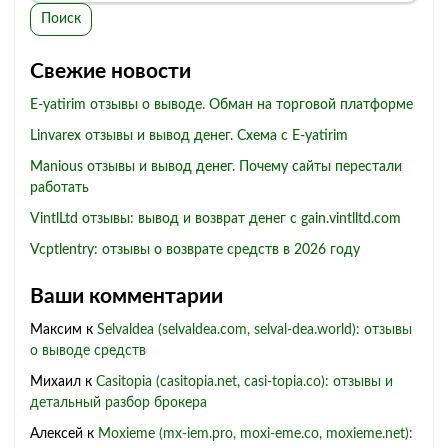
Поиск
Свежие новости
E-yatirim отзывы о выводе. Обман на торговой платформе
Linvarex отзывы и вывод денег. Схема с E-yatirim
Manious отзывы и вывод денег. Почему сайты перестали
работать
VintlLtd отзывы: вывод и возврат денег с gain.vintlltd.com
Vcptlentry: отзывы о возврате средств в 2026 году
Ваши комментарии
Максим
к
Selvaldea (selvaldea.com, selval-dea.world): отзывы
о выводе средств
Михаил
к
Casitopia (casitopia.net, casi-topia.co): отзывы и
детальный разбор брокера
Алексей
к
Moxieme (mx-iem.pro, moxi-eme.co, moxieme.net):