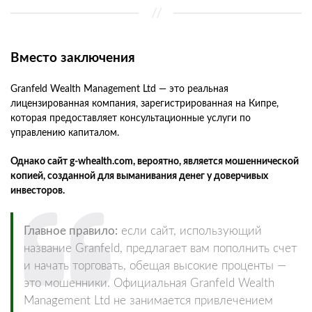
Вместо заключения
Granfeld Wealth Management Ltd — это реальная
лицензированная компания, зарегистрированная на Кипре,
которая предоставляет консультационные услуги по
управлению капиталом.
Однако сайт g-whealth.com, вероятно, является мошеннической
копией, созданной для выманивания денег у доверчивых
инвесторов.
Главное правило:
если сайт, использующий
название Granfeld, предлагает вам пополнить счет
и начать торговать, обещая высокие проценты —
это мошенники. Официальная Granfeld Wealth
Management Ltd не занимается привлечением