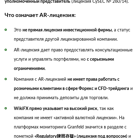
уполномоченный представитель
(лицензия CySEC № 260/14).
Что означает AR-лицензия:
Это
не прямая лицензия инвестиционной фирмы
, а статус
представителя другой лицензированной компании.
AR-лицензия дает право предоставлять консультационные
услуги и управлять портфелями, но
с серьезными
ограничениями
.
Компания с AR-лицензией
не имеет права работать с
розничными клиентами в сфере Форекс и CFD-трейдинга
и
не должна принимать депозиты для торговли.
WikiFX прямо указывает на высокий риск
, так как
компания не имеет «активной валютной лицензии». На
платформах мониторинга Granfeld значится в разделе с
пометкой
«Regulatory牌照存疑» (лицензия под вопросом)
и