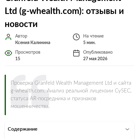
Ltd (g-whealth.com): отзывы и
новости
Автор
На чтение
Ксения Калинина
5 мин.
Просмотров
Опубликовано
15
27 мая 2026
Проверка Granfeld Wealth Management Ltd и сайта
g-whealth.com. Анализ реальной лицензии CySEC,
статуса AR-посредника и признаков
мошенничества.
Содержание