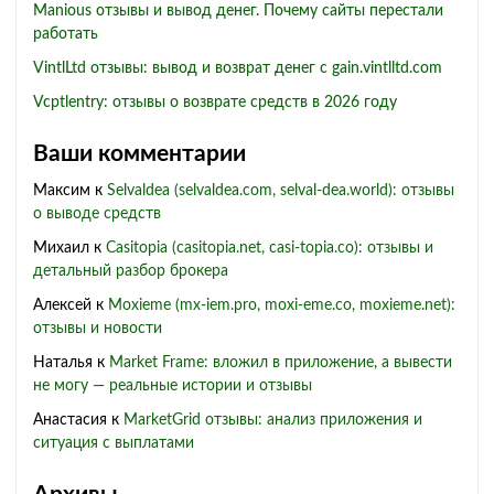
Manious отзывы и вывод денег. Почему сайты перестали
работать
VintlLtd отзывы: вывод и возврат денег с gain.vintlltd.com
Vcptlentry: отзывы о возврате средств в 2026 году
Ваши комментарии
Максим
к
Selvaldea (selvaldea.com, selval-dea.world): отзывы
о выводе средств
Михаил
к
Casitopia (casitopia.net, casi-topia.co): отзывы и
детальный разбор брокера
Алексей
к
Moxieme (mx-iem.pro, moxi-eme.co, moxieme.net):
отзывы и новости
Наталья
к
Market Frame: вложил в приложение, а вывести
не могу — реальные истории и отзывы
Анастасия
к
MarketGrid отзывы: анализ приложения и
ситуация с выплатами