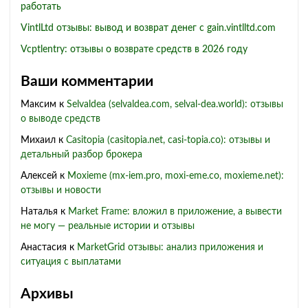
работать
VintlLtd отзывы: вывод и возврат денег с gain.vintlltd.com
Vcptlentry: отзывы о возврате средств в 2026 году
Ваши комментарии
Максим
к
Selvaldea (selvaldea.com, selval-dea.world): отзывы
о выводе средств
Михаил
к
Casitopia (casitopia.net, casi-topia.co): отзывы и
детальный разбор брокера
Алексей
к
Moxieme (mx-iem.pro, moxi-eme.co, moxieme.net):
отзывы и новости
Наталья
к
Market Frame: вложил в приложение, а вывести
не могу — реальные истории и отзывы
Анастасия
к
MarketGrid отзывы: анализ приложения и
ситуация с выплатами
Архивы