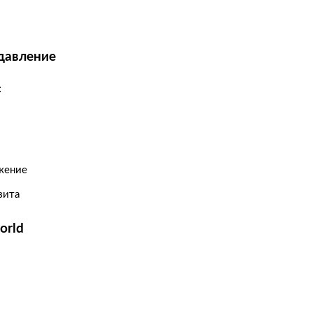
давление
:
жение
зита
orld