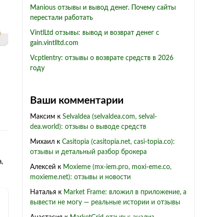
Manious отзывы и вывод денег. Почему сайты
перестали работать
VintlLtd отзывы: вывод и возврат денег с
gain.vintlltd.com
Vcptlentry: отзывы о возврате средств в 2026
году
Ваши комментарии
Максим
к
Selvaldea (selvaldea.com, selval-
dea.world): отзывы о выводе средств
Михаил
к
Casitopia (casitopia.net, casi-topia.co):
отзывы и детальный разбор брокера
,
Алексей
к
Moxieme (mx-iem.pro, moxi-eme.co,
moxieme.net): отзывы и новости
Наталья
к
Market Frame: вложил в приложение, а
вывести не могу — реальные истории и отзывы