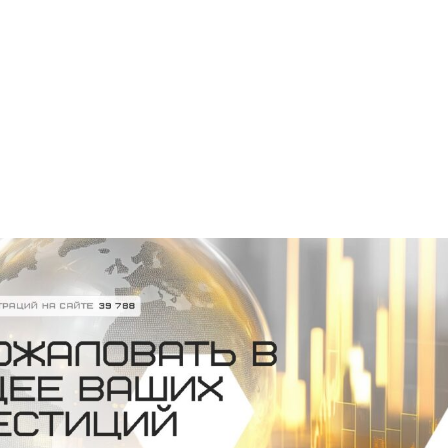
+7948 
г.Москва, Пресненская
набережная, 10, стр. 1
Пн - В
омпаний
Мошенники
Проверка компании на 