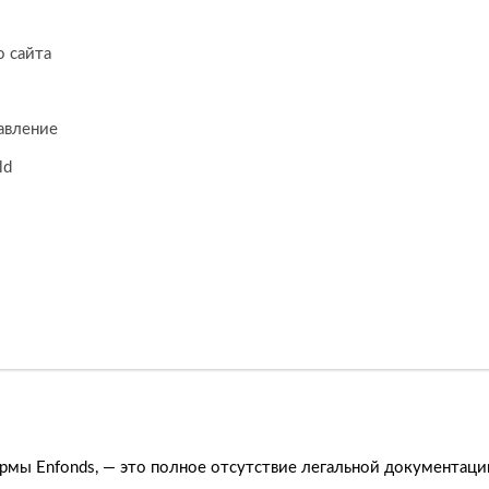
о сайта
авление
ld
рмы Enfonds, — это полное отсутствие легальной документаци