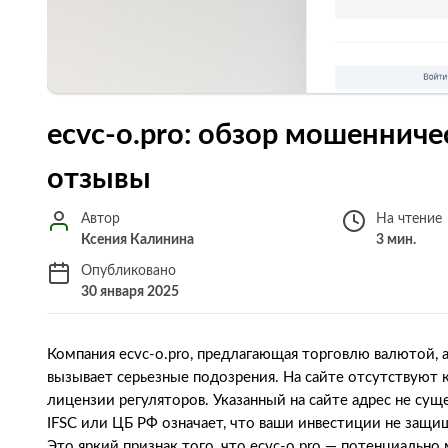
ecvc-o.pro: обзор мошеннич
отзывы
Автор
На чтение
Ксения Калинина
3 мин.
Опубликовано
30 января 2025
Компания ecvc-o.pro, предлагающая торговлю валютой, 
вызывает серьезные подозрения. На сайте отсутствуют 
лицензии регуляторов. Указанный на сайте адрес не су
IFSC или ЦБ РФ означает, что ваши инвестиции не защи
Это яркий признак того, что ecvc-o.pro — потенциально