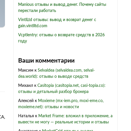
Manious отзывы и вывод денег. Почему сайты
перестали работать
VintlLtd отзывы: вывод и возврат денег с
gain.vintlltd.com
Vcptlentry: отзывы о возврате средств в 2026
году
Ваши комментарии
Максим
к
Selvaldea (selvaldea.com, selval-
dea.world): отзывы о выводе средств
Михаил
к
Casitopia (casitopia.net, casi-topia.co):
отзывы и детальный разбор брокера
Алексей
к
Moxieme (mx-iem.pro, moxi-eme.co,
moxieme.net): отзывы и новости
Наталья
к
Market Frame: вложил в приложение, а
CA,
вывести не могу — реальные истории и отзывы