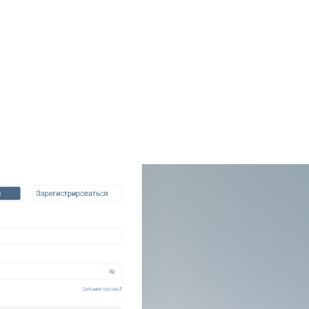
+7948 
г.Москва, Пресненская
набережная, 10, стр. 1
Пн - В
омпаний
Мошенники
Проверка компании на 