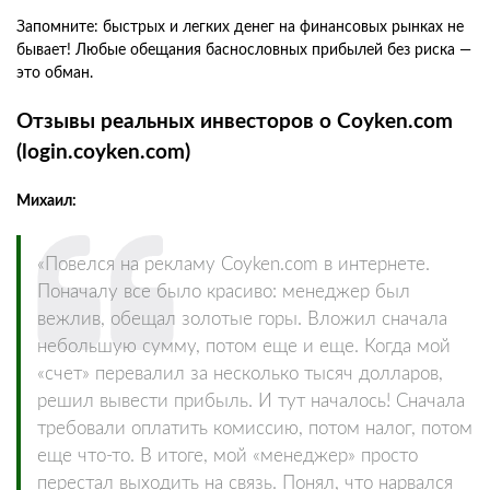
Запомните: быстрых и легких денег на финансовых рынках не
бывает! Любые обещания баснословных прибылей без риска —
это обман.
Отзывы реальных инвесторов о Coyken.com
(login.coyken.com)
Михаил:
«Повелся на рекламу Coyken.com в интернете.
Поначалу все было красиво: менеджер был
вежлив, обещал золотые горы. Вложил сначала
небольшую сумму, потом еще и еще. Когда мой
«счет» перевалил за несколько тысяч долларов,
решил вывести прибыль. И тут началось! Сначала
требовали оплатить комиссию, потом налог, потом
еще что-то. В итоге, мой «менеджер» просто
перестал выходить на связь. Понял, что нарвался