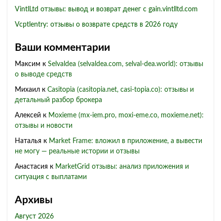
VintlLtd отзывы: вывод и возврат денег с gain.vintlltd.com
Vcptlentry: отзывы о возврате средств в 2026 году
Ваши комментарии
Максим
к
Selvaldea (selvaldea.com, selval-dea.world): отзывы
о выводе средств
Михаил
к
Casitopia (casitopia.net, casi-topia.co): отзывы и
детальный разбор брокера
Алексей
к
Moxieme (mx-iem.pro, moxi-eme.co, moxieme.net):
отзывы и новости
Наталья
к
Market Frame: вложил в приложение, а вывести
не могу — реальные истории и отзывы
Анастасия
к
MarketGrid отзывы: анализ приложения и
ситуация с выплатами
Архивы
Август 2026