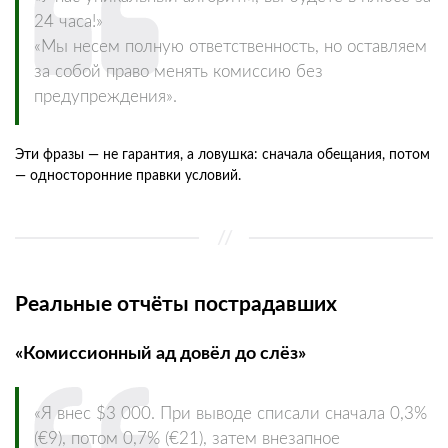
24 часа!»
«Мы несем полную ответственность, но оставляем
за собой право менять комиссию без
предупреждения».
Эти фразы — не гарантия, а ловушка: сначала обещания, потом
— односторонние правки условий.
Реальные отчёты пострадавших
«Комиссионный ад довёл до слёз»
«Я внес $3 000. При выводе списали сначала 0,3%
(€9), потом 0,7% (€21), затем внезапное