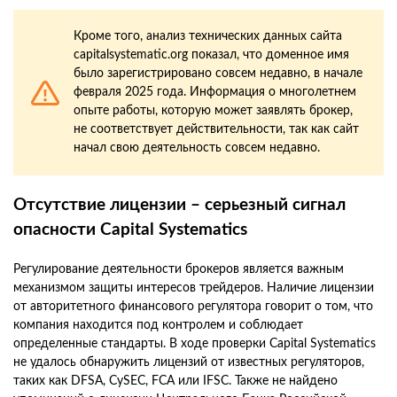
Кроме того, анализ технических данных сайта
capitalsystematic.org показал, что доменное имя
было зарегистрировано совсем недавно, в начале
февраля 2025 года. Информация о многолетнем
опыте работы, которую может заявлять брокер,
не соответствует действительности, так как сайт
начал свою деятельность совсем недавно.
Отсутствие лицензии – серьезный сигнал
опасности Capital Systematics
Регулирование деятельности брокеров является важным
механизмом защиты интересов трейдеров. Наличие лицензии
от авторитетного финансового регулятора говорит о том, что
компания находится под контролем и соблюдает
определенные стандарты. В ходе проверки Capital Systematics
не удалось обнаружить лицензий от известных регуляторов,
таких как DFSA, CySEC, FCA или IFSC. Также не найдено