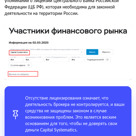
упоминаний о лицензии Центрального Банка Российской
Федерации (ЦБ РФ), которая необходима для законной
деятельности на территории России.
Отсутствие лицензирования означает, что
деятельность брокера не контролируется, и ваши
средства не защищены законом в случае
возникновения проблем. Это является веским
основанием для того, чтобы не доверять свои
деньги Capital Systematics.