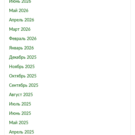
Июнь 2026
Май 2026
Апрель 2026
Март 2026
Февраль 2026
Январь 2026
Декабрь 2025
Ноябрь 2025
Октябрь 2025
Сентябрь 2025
Август 2025
Июль 2025
Июнь 2025
Май 2025
Апрель 2025