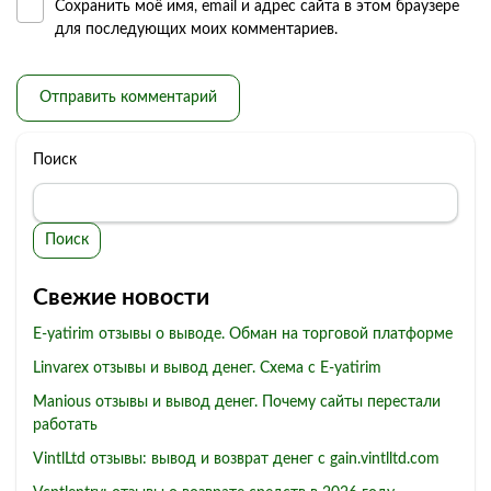
Сохранить моё имя, email и адрес сайта в этом браузере
для последующих моих комментариев.
Поиск
Поиск
Свежие новости
E-yatirim отзывы о выводе. Обман на торговой платформе
Linvarex отзывы и вывод денег. Схема с E-yatirim
Manious отзывы и вывод денег. Почему сайты перестали
работать
VintlLtd отзывы: вывод и возврат денег с gain.vintlltd.com