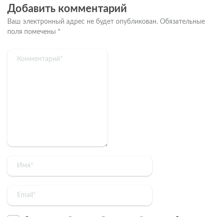
Добавить комментарий
Ваш электронный адрес не будет опубликован.
Обязательные
поля помечены
*