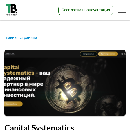
Бесплатная консультация
Главная страница
Capital Systematics