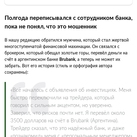
Полгода переписывался с сотрудником банка,
пока не понял, что это мошенник
В нашу редакцию обратился мужчина, который стал жертвой
многоступенчатой финансовой махинации. Он связался с
брокером, который обещал золотые горы, перевёл деньги на
счёт в аргентинском банке
Brubank
, а теперь не может их
забрать. Вот его история (стиль и орфография автора
сохранены):
«Всё началось с объявления об инвестициях. Меня
быстро переключили на трейдера, который
говорил с сильным акцентом, но уверенно.
Заверил, что рисков почти нет. Я перевёл около
3500 долларов на счёт в Brubank (Аргентина).
Трейдер сказал, что это надёжный банк, и даже
«познакомил» меня с «персональным менеджером»