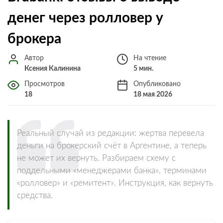
денег через ролловер у
брокера
Автор
На чтение
Ксения Калинина
5 мин.
Просмотров
Опубликовано
18
18 мая 2026
Реальный случай из редакции: жертва перевела
деньги на брокерский счёт в Аргентине, а теперь
не может их вернуть. Разбираем схему с
поддельными «менеджерами банка», терминами
«ролловер» и «ремитент». Инструкция, как вернуть
средства.