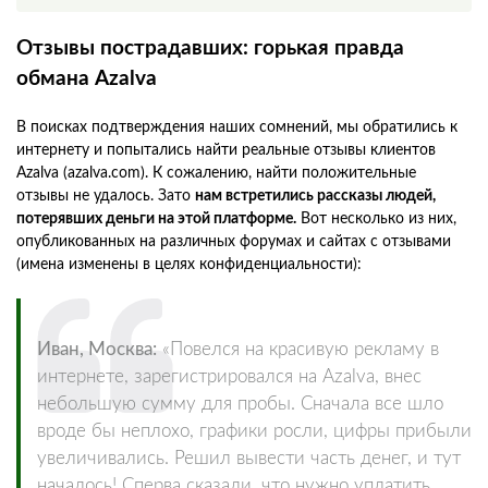
Отзывы пострадавших: горькая правда
обмана Azalva
В поисках подтверждения наших сомнений, мы обратились к
интернету и попытались найти реальные отзывы клиентов
Azalva (azalva.com). К сожалению, найти положительные
отзывы не удалось. Зато
нам встретились рассказы людей,
потерявших деньги на этой платформе.
Вот несколько из них,
опубликованных на различных форумах и сайтах с отзывами
(имена изменены в целях конфиденциальности):
Иван, Москва:
«Повелся на красивую рекламу в
интернете, зарегистрировался на Azalva, внес
небольшую сумму для пробы. Сначала все шло
вроде бы неплохо, графики росли, цифры прибыли
увеличивались. Решил вывести часть денег, и тут
началось! Сперва сказали, что нужно уплатить