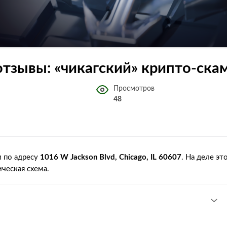
отзывы: «чикагский» крипто-ска
Просмотров
48
 по адресу
1016 W Jackson Blvd, Chicago, IL 60607
. На деле эт
ческая схема.