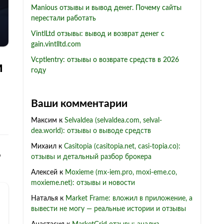
Manious отзывы и вывод денег. Почему сайты
перестали работать
VintlLtd отзывы: вывод и возврат денег с
gain.vintlltd.com
Vcptlentry: отзывы о возврате средств в 2026
м
году
Ваши комментарии
Максим
к
Selvaldea (selvaldea.com, selval-
dea.world): отзывы о выводе средств
Михаил
к
Casitopia (casitopia.net, casi-topia.co):
о
отзывы и детальный разбор брокера
Алексей
к
Moxieme (mx-iem.pro, moxi-eme.co,
moxieme.net): отзывы и новости
Наталья
к
Market Frame: вложил в приложение, а
вывести не могу — реальные истории и отзывы