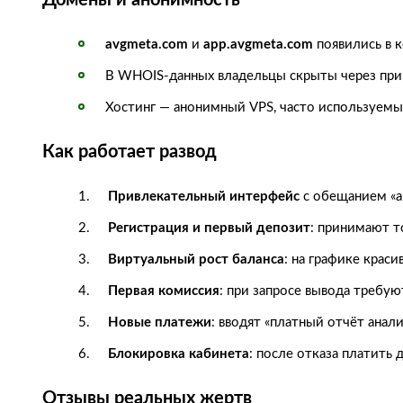
Домены и анонимность
avgmeta.com
и
app.avgmeta.com
появились в к
В WHOIS-данных владельцы скрыты через при
Хостинг — анонимный VPS, часто используемы
Как работает развод
Привлекательный интерфейс
с обещанием «а
Регистрация и первый депозит
: принимают т
Виртуальный рост баланса
: на графике крас
Первая комиссия
: при запросе вывода требуют
Новые платежи
: вводят «платный отчёт анал
Блокировка кабинета
: после отказа платить 
Отзывы реальных жертв