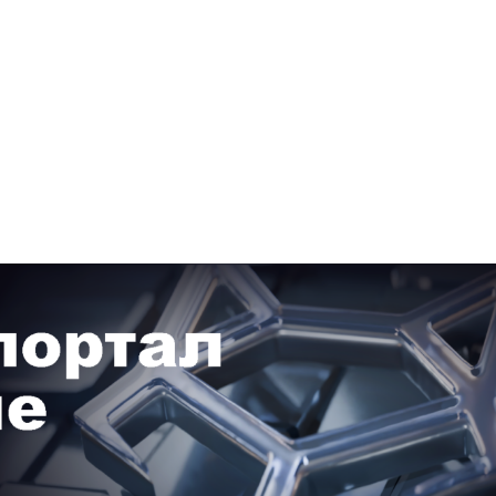
+7948 
г.Москва, Пресненская
набережная, 10, стр. 1
Пн - В
омпаний
Мошенники
Проверка компании на 