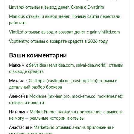
Linvarex отзывы и вывод денег. Схема с E-yatirim
Manious отзывы и вывод денег. Почему сайты перестали
работать
VintlLtd отзывы: вывод и возврат денег с gain.vintlltd.com
Vcptlentry: отзывы о возврате средств в 2026 году
Ваши комментарии
Максим
к
Selvaldea (selvaldea.com, selval-dea.world): отзывы
о выводе средств
Михаил
к
Casitopia (casitopia.net, casi-topia.co): отзывы и
детальный разбор брокера
Алексей
к
Moxieme (mx-iem.pro, moxi-eme.co, moxieme.net):
отзывы и новости
Наталья
к
Market Frame: вложил в приложение, а вывести
не могу — реальные истории и отзывы
Анастасия
к
MarketGrid отзывы: анализ приложения и